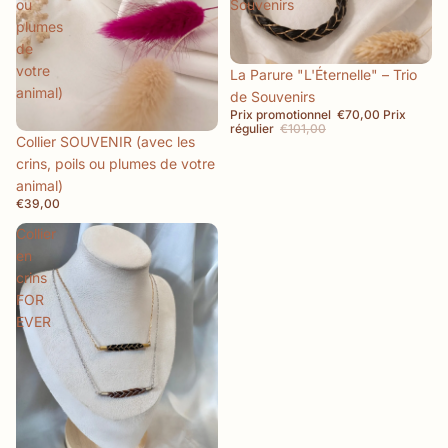
ou
Souvenirs
plumes
de
votre
Promotion
La Parure "L'Éternelle" – Trio
animal)
de Souvenirs
Prix promotionnel
€70,00
Prix
régulier
€101,00
Collier SOUVENIR (avec les
crins, poils ou plumes de votre
animal)
€39,00
Collier
en
crins
FOR
EVER