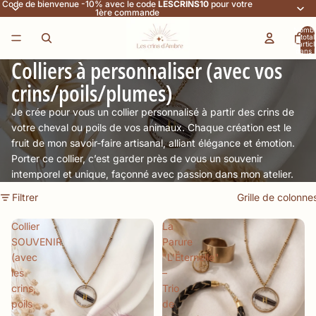
Code de bienvenue -10% avec le code
LESCRINS10
pour votre
1ère commande
Nomb
total
d’artic
dans l
panier:
Colliers à personnaliser (avec vos
crins/poils/plumes)
Je crée pour vous un collier personnalisé à partir des crins de
votre cheval ou poils de vos animaux. Chaque création est le
fruit de mon savoir-faire artisanal, alliant élégance et émotion.
Porter ce collier, c’est garder près de vous un souvenir
intemporel et unique, façonné avec passion dans mon atelier.
Filtrer
Grille de colonne
Collier
La
SOUVENIR
Parure
(avec
"L'Éternelle"
les
–
crins,
Trio
poils
de