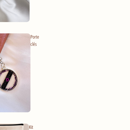
Porte
clés
Kit