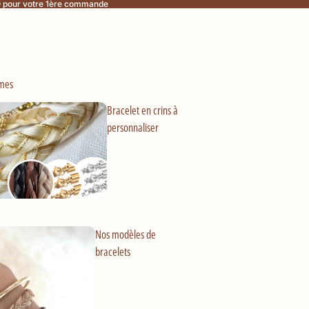
0
pour votre 1ère commande
umes
Bracelet en crins à
personnaliser
Nos modèles de
bracelets