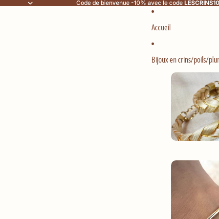
Code de bienvenue -10% avec le code
LESCRINS1
Accueil
Bijoux en crins/poils/pl