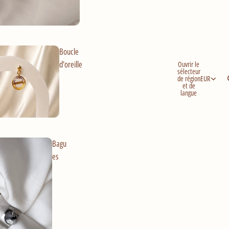
Boucle
d'oreille
Ouvrir le
sélecteur
de région
EUR
et de
langue
Bagu
es