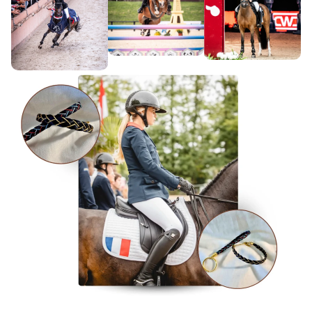
Lea Theroux
Bracelets superbes 😍😍 merci
beaucoup.