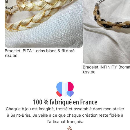
fil
doré
cathy pollien
Bracelet IBIZA - crins blanc & fil doré
Bracelets très beaux,qui nous
€34,00
rappellent à jamais notre Untelo parti
trop tôt!
Bracelet INFINITY (ho
Merci pour votre présence, et les
€39,00
bracelets sont envoyés dans un
belécrin.
100 % fabriqué en France
Chaque bijou est imaginé, tressé et assemblé dans mon atelier
à Saint-Brès. Je veille à ce que chaque création reste fidèle à
Anonyme
l’artisanat français.
J’ai commandé un collier souvenir ,