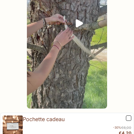
Lire la vidéo
Pochette cadeau
€6,00
-30%
€4,20