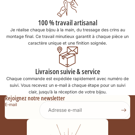
ainsi qu’un bracelet. Je suis très
contente du résultat. C’est
magnifique.
Je suis vraiment ravie d’avoir fais
100 % travail artisanal
confiance à Ambre .
Je recommande à 100%.
Je réalise chaque bijou à la main, du tressage des crins au
Merci pour ses magnifiques souvenirs.
montage final. Ce travail minutieux garantit à chaque pièce un
caractère unique et une finition soignée.
Élodie Sevrain
Livraison suivie & service
Ma fille a adoré , les finitions sont
parfaite , très très jolie bracelet ,
Chaque commande est expédiée rapidement avec numéro de
merciiii
suivi. Vous recevez un e-mail à chaque étape pour un suivi
clair, jusqu’à la réception de votre bijou.
Rejoignez notre newsletter
E-mail