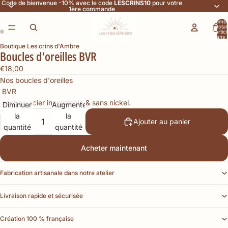
Code de bienvenue -10% avec le code
LESCRINS10
pour votre
1ère commande
Nomb
total
d’artic
dans l
panier:
Boutique Les crins d'Ambre
Boucles d'oreilles BVR
€18,00
Nos boucles d'oreilles
BVR
sont en acier inoxydable & sans nickel.
Diminuer
Augmenter
la
la
Ajouter au panier
quantité
quantité
Acheter maintenant
Fabrication artisanale dans notre atelier
Livraison rapide et sécurisée
Création 100 % française