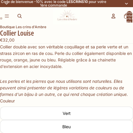
Code de bienvenue -10% avec le code
LESCRINS10
pour votre
1ère commande
Nomb
total
d’artic
dans l
panier:
Boutique Les crins d'Ambre
Collier Louise
€32,00
Collier double avec son véritable coquillage et sa perle verte et un
strass zircon en ras de cou
.
Perle du collier également disponible en
rouge, orange, jaune ou bleu. Réglable grâce à sa chainette
d'extension en acier inoxydable.
Les perles et les pierres que nous utilisons sont naturelles. Elles
peuvent ainsi présenter de légères variations de couleurs ou de
formes d'un bijou à un autre, ce qui rend chaque création unique.
Couleur
Vert
Bleu